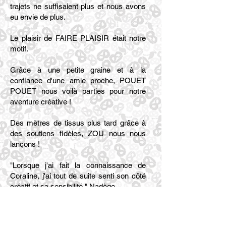
trajets ne suffisaient plus et nous avons
eu envie de plus.
Le plaisir de FAIRE PLAISIR était notre
motif.
Grâce à une petite graine et à la
confiance d'une amie proche, POUET
POUET nous voilà parties pour notre
aventure créative !
Des mètres de tissus plus tard grâce à
des soutiens fidèles, ZOU nous nous
lançons !
"Lorsque j'ai fait la connaissance de
Coraline, j'ai tout de suite senti son côté
créatif et sa sensibilité." Nadège
"TIZOUPOUET" est l'histoire d'une
amitié née de la complémentarité de nos